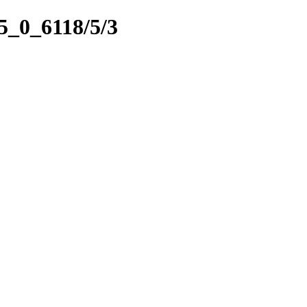
15_0_6118/5/3