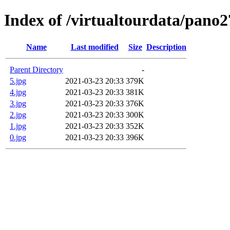
Index of /virtualtourdata/pano
Name
Last modified
Size
Description
Parent Directory
-
5.jpg
2021-03-23 20:33
379K
4.jpg
2021-03-23 20:33
381K
3.jpg
2021-03-23 20:33
376K
2.jpg
2021-03-23 20:33
300K
1.jpg
2021-03-23 20:33
352K
0.jpg
2021-03-23 20:33
396K